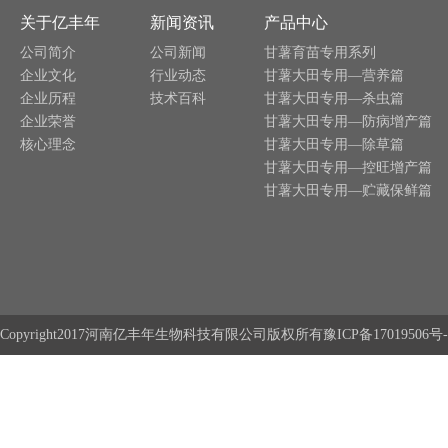
关于亿丰年
新闻资讯
产品中心
公司简介
公司新闻
甘薯育苗专用系列
企业文化
行业动态
甘薯大田专用—营养篇
企业历程
技术百科
甘薯大田专用—杀虫篇
企业荣誉
甘薯大田专用—防病增产篇
核心理念
甘薯大田专用—除草篇
甘薯大田专用—控旺增产篇
甘薯大田专用—贮藏保鲜篇
Copyright2017河南亿丰年生物科技有限公司版权所有
豫ICP备17019506号-