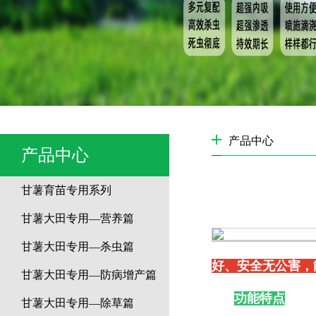
产品中心
产品中心
甘薯育苗专用系列
甘薯大田专用—营养篇
甘薯大田专用—杀虫篇
好、安全无公害，
甘薯大田专用—防病增产篇
功能特点
甘薯大田专用—除草篇