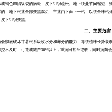
形成褐色凹陷纵裂的病斑，皮下组织疏松。地上秧蔓节间缩短、
重的，地下根茎全部变黑腐烂，主茎由下而上干枯，以致全株枯
，皮下组织变黑。
二、主要危害
病会彻底破坏甘薯根系吸收水分和养分的能力，导致植株长势衰
防控不及时，可造成减产30%以上，重病田甚至绝收，同时病菌