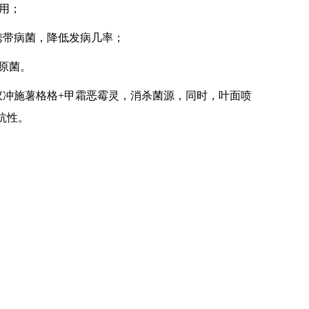
用；
携带病菌，降低发病几率；
病原菌。
冲施薯格格+甲霜恶霉灵，消杀菌源，同时，叶面喷
抗性。