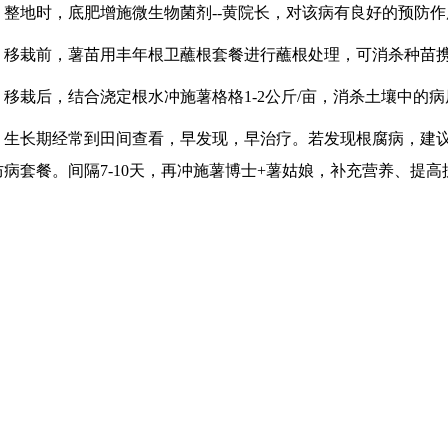
、整地时，底肥增施微生物菌剂--黄院长，对该病有良好的预防作
、移栽前，薯苗用丰年根卫蘸根套餐进行蘸根处理，可消杀种苗
、移栽后，结合浇定根水冲施薯格格1-2公斤/亩，消杀土壤中的
、生长期经常到田间查看，早发现，早治疗。若发现根腐病，建议
病套餐。间隔7-10天，再冲施薯博士+薯姑娘，补充营养、提高