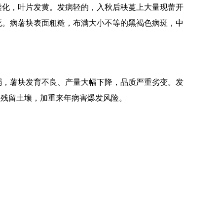
矮化，叶片发黄。发病轻的，入秋后秧蔓上大量现蕾开
死。病薯块表面粗糙，布满大小不等的黑褐色病斑，中
弱，薯块发育不良、产量大幅下降，品质严重劣变。发
会残留土壤，加重来年病害爆发风险。