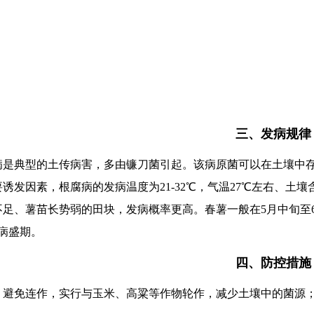
三、发病规律
病是典型的土传病害，多由镰刀菌引起。该病原菌可以在土壤中存
诱发因素，根腐病的发病温度为21-32℃，气温27℃左右、土
不足、薯苗长势弱的田块，发病概率更高。春薯一般在5月中旬至6
病盛期。
四、防控措施
、避免连作，实行与玉米、高粱等作物轮作，减少土壤中的菌源