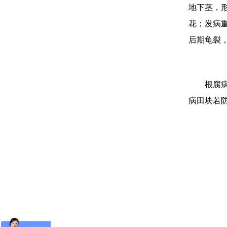
地下茎，
花；发病
后期龟裂
根腐
病田块若