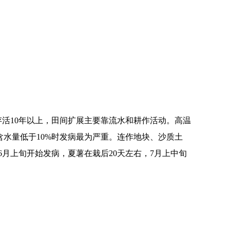
活10年以上，田间扩展主要靠流水和耕作活动。高温
壤含水量低于10%时发病最为严重。连作地块、沙质土
月上旬开始发病，夏薯在栽后20天左右，7月上中旬
；